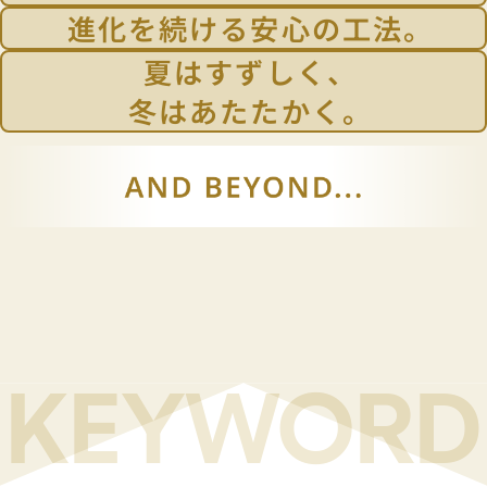
（宮澤健二教授撮影）
2000年
進化を続ける安心の工法。
1996年
建築基準法の改正 「新・新耐震基準」
2016年
夏はすずしく、
住宅業界の常識を破った新システム 「新築そっくりさん」
2000年
熊本地震の発生
1998年
自由な間取りを実現できるマンションリフォーム「スケル
冬はあたたかく。
2018年
戸建てに続き、「マンションリフォーム新築そっくりさん」
2015年
繰り返す大地震に備える制震補強で新耐震の盲点を改善「
2015年
経済産業省 先進的なリフォーム事業者表彰
温暖化対策の新しい枠組み「パリ協定の採択」
「第32回リフォームコンクール」で最高位の「国土交通大臣
2021年
累計の受注棟数100,000棟突破
環境負荷が少なく健康で快適に暮らせる住宅
「高断熱リフォームプラン」を発表
※省エネ基準適合
累計の 受注棟数150,000棟突破
2022年
住宅の品質確保の促進等に関する法律の改正
2023年
KEYWORD
10年連続売上全国No.1を達成
「リフォーム産業新聞」調べ、調査開始以来継続して全国第
2024年
第30回日本不動産学会業績賞