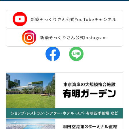
仮住まい用マンションを敷金・礼金なしの特別料金でご提供
※写真は住友不動産所有の賃貸マンションの一例です。
※1 2025年売主・事業主別発売戸数（不動産経済研究所 20
新築そっくりさん公式YouTubeチャンネル
※2 地域・時期等により対応できない場合があります。
新築そっくりさん公式Instagram