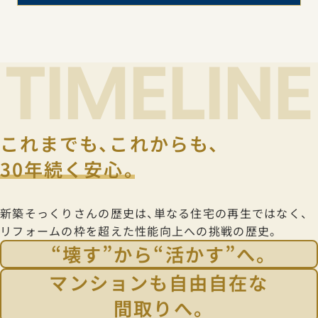
TIMELINE
これまでも、これからも、
30年続く安心。
新築そっくりさんの歴史は、単なる住宅の再生ではなく、
リフォームの枠を超えた性能向上への挑戦の歴史。
世の中の出来事
“壊す”から“活かす”へ。
新築そっくりさんのあゆみ
1995年
マンションも自由自在な
阪神・淡路大震災の発生
間取りへ。
阪神・淡路大震災で倒壊した家屋