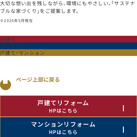
大切な想い出を残しながら、環境にもやさしい、「サステナ
ブルな家づくり」をご提案します。
※2026年5月現在
戸建て
耐震性能
マンション
自由設計
大規模地震を18回経験。全半壊0の実績。
戸建て・マンション
完全定価制
マンションでも“自由設計”。
※当社調べ（所定の耐震補強工事を行わなかった物件、地盤
ご安心ください。追加費用の発生しない完全定価制です※
スケルトンリノベーションなら、まるで注文住宅のように
断熱性能
発想豊かな間取り提案
お客様のご要望による工事内容の変更がない限り、工事開
夏はすずしく、冬はあたたかく。
ページ上部に戻る
マンションリフォームの専門家集団である私たちは、お客
例えば、工事着手後、柱の腐食やマンション床下のコンク
高断熱リフォームで一年を通して家中どこでも快適な住ま
※マンションの構造、管理規約、関連法規等により、一定の
ご安心を！追加費用なしで必要な工事を行います。
安心サポート
※お客様のご要望による工事内容の変更がない場合に限り
戸建てリフォーム
住友不動産グループの総合力で安心をお届けします。
充実の保証・アフターサービス
売上12年連続全国No.1
HPはこちら
新築そっくりさんならではの保証・アフターサービス体制で
※2013～2024年度住友不動産グループ実績（2025年
水廻り5大設備の10年保証、専任スタッフによる定期点検、
マンションリフォーム
住友不動産は分譲マンションでもトップクラス※1の実績で
仮住まい手配サービス（住友不動産の賃貸マンション）
HPはこちら