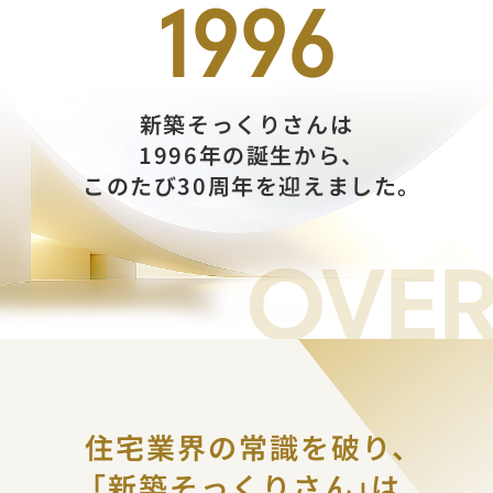
1
9
9
6
新築そっくりさんは
1996年の誕生から、
このたび30周年を迎えました。
OVER
住宅業界の常識を破り、
「新築そっくりさん」
は