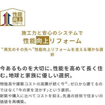
「国土交通大臣賞」を受賞
2025年
注文住宅事業との連携強化で、さらなる進化・発展へ
住友不動産ハウジング（株）を設立
12年連続売上全国No.1を達成
施工力と安心のシステムで
※2013～2024年度住友不動産グループ実績（2025年「
性能
向上
リフォーム
累計の 受注棟数180,000棟突破
2026年
“再生のその先へ”性能向上リフォームを支える確かな選
「新築そっくりさん」30周年
択
今あるものを大切に、性能を高めて長く住
む。
地球と家族に優しい選択。
※
物価高や建築コストの高騰が続く今
、ゼロから建てるの
ではなく「今の家を活かす」という選択。
新築や購入に比べてコストを抑え、先進の技術で住まいの
価値を再構築。