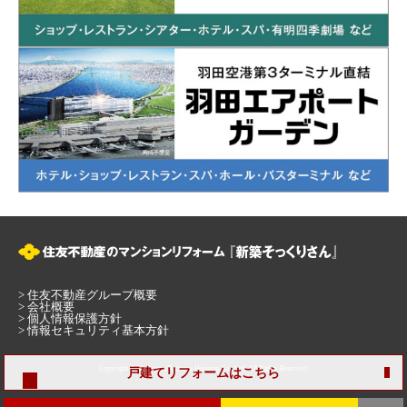
>
住友不動産グループ概要
>
会社概要
>
個人情報保護方針
>
情報セキュリティ基本方針
Copyright © Sumitomo Fudosan Housing Co., Ltd. All Rights Reserved.
戸建てリフォームはこちら